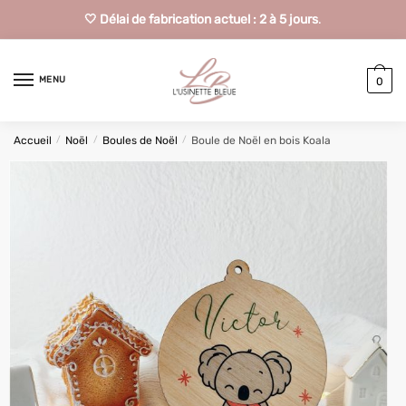
🤍 Délai de fabrication actuel : 2 à 5 jours
.
MENU
0
Accueil
/
Noël
/
Boules de Noël
/
Boule de Noël en bois Koala